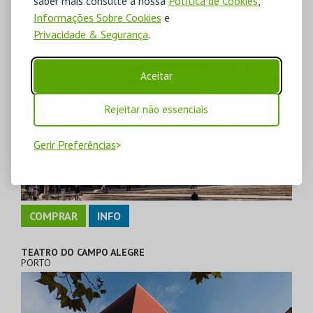
saber mais consulte a nossa
Política de Cookies
,
Informações Sobre Cookies
e
TEATRO MUNICIPAL RIVOLI
PORTO
Privacidade & Segurança
.
Aceitar
Rejeitar não essenciais
Gerir Preferências
COMPRAR
INFO
TEATRO DO CAMPO ALEGRE
PORTO