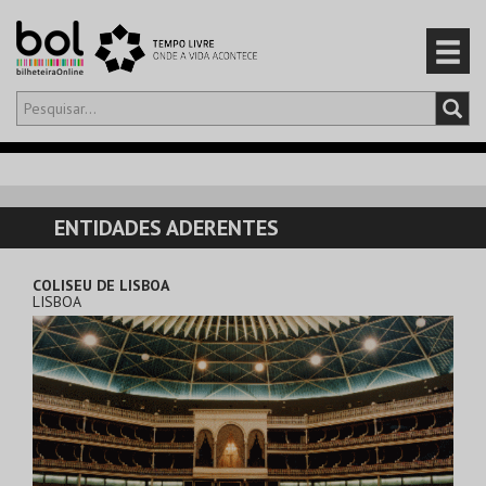
Olá,
iniciar sessão
PT
0
CARRINHO
ENTIDADES ADERENTES
EVENTOS
COLISEU DE LISBOA
LISBOA
CARTÕES
PRODUTOS