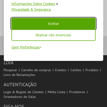
Informações Sobre Cookies
e
MERCHANDISE
Privacidade & Segurança
.
TIPO
Aceitar
Rejeitar não essenciais
Gerir Preferências
LOJA
Pesquisar
Carrinho de compras
Eventos
Cartões
Produtos
Livro de Reclamações
AUTENTICAÇÃO
Login & Registo de Clientes
Minha Conta
Produtores
Orientadores de Salas
SIGA-NOS