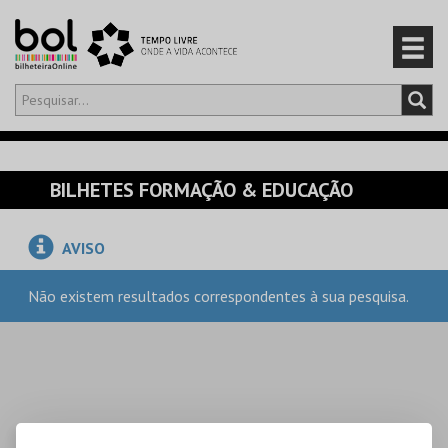
Olá,
iniciar sessão
PT
0
CARRINHO
BILHETES FORMAÇÃO & EDUCAÇÃO
EVENTOS
AVISO
CARTÕES
Não existem resultados correspondentes à sua pesquisa.
PRODUTOS