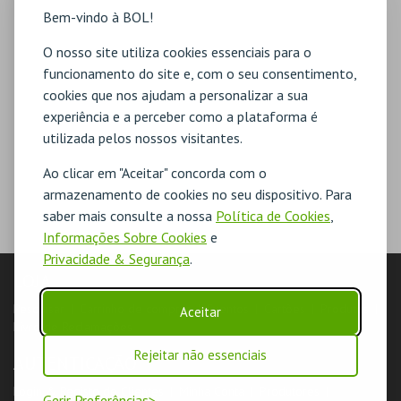
Bem-vindo à BOL!
O nosso site utiliza cookies essenciais para o
funcionamento do site e, com o seu consentimento,
cookies que nos ajudam a personalizar a sua
experiência e a perceber como a plataforma é
utilizada pelos nossos visitantes.
Ao clicar em "Aceitar" concorda com o
armazenamento de cookies no seu dispositivo. Para
saber mais consulte a nossa
Política de Cookies
,
Informações Sobre Cookies
e
Privacidade & Segurança
.
LOJA
Pesquisar
Carrinho de compras
Eventos
Cartões
Produtos
Aceitar
Livro de Reclamações
Rejeitar não essenciais
AUTENTICAÇÃO
Login & Registo de Clientes
Minha Conta
Produtores
Gerir Preferências